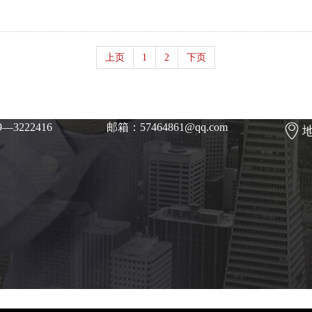
上页
1
2
下页
—3222416
邮箱：57464861@qq.com