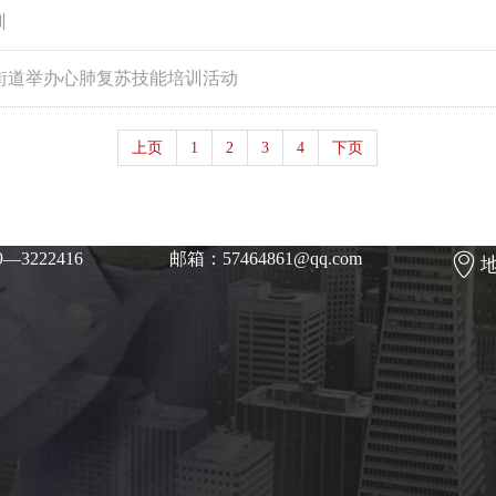
训
兴街道举办心肺复苏技能培训活动
上页
1
2
3
4
下页
—3222416
邮箱：57464861@qq.com