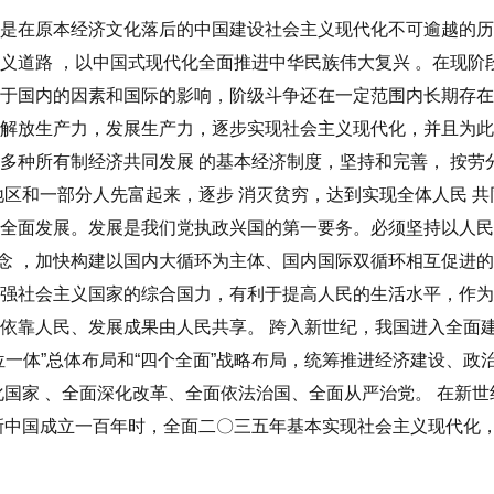
是在原本经济文化落后的中国建设社会主义现代化不可逾越的历
主义道路
，以中国式现代化全面推进中华民族伟大复兴
。在现阶
于国内的因素和国际的影响，阶级斗争还在一定范围内长期存在
解放生产力，发展生产力，逐步实现社会主义现代化，并且为此
、多种所有制经济共同发展
的基本经济制度，坚持和完善
，
按劳
地区和一部分人先富起来，逐步
消灭贫穷，达到
实现全体人民
共
的全面发展。发展是我们党执政兴国的第一要务。必须坚持以人
念
，加快构建以国内大循环为主体、国内国际双循环相互促进
强社会主义国家的综合国力，有利于提高人民的生活水平，作为
展依靠人民、发展成果由人民共享。
跨入新世纪，我国进入全面
位一体”总体布局和“四个全面”战略布局，统筹推进经济建设、
化国家
、全面深化改革、全面依法治国、全面从严治党。
在新世
新中国成立一百年时，全面
二〇三五年基本实现社会主义现代化